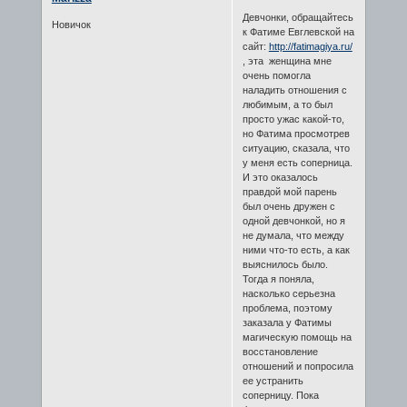
Девчонки, обращайтесь
Новичок
к Фатиме Евглевской на
сайт:
http://fatimagiya.ru/
, эта женщина мне
очень помогла
наладить отношения с
любимым, а то был
просто ужас какой-то,
но Фатима просмотрев
ситуацию, сказала, что
у меня есть соперница.
И это оказалось
правдой мой парень
был очень дружен с
одной девчонкой, но я
не думала, что между
ними что-то есть, а как
выяснилось было.
Тогда я поняла,
насколько серьезна
проблема, поэтому
заказала у Фатимы
магическую помощь на
восстановление
отношений и попросила
ее устранить
соперницу. Пока